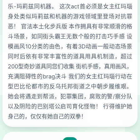
乐-玛莉兹同机器。 这次act首必须是女主红玛瑙
身处类似玛莉兹和机器的游戏领域里登场对抗罪
恶！ 官法本土化步兵版 本作拥具有非常顺滑的格
斗场景，如同街头霸王无数个般的打击巧手感 设
模画风10分类的由色，有着3D动画一般动态场景
同时后依有非常丰富性的道具用具机制造，超过
200型奇妙道具同您们收集 街机手感，真用画风，
充满阻碍性的brag决斗 我们的女主红玛瑙行动在
型巴比伦都市的反乌托邦街道之中朝步履维艰。
她会将遇走到帮派，犯罪集团，腐败的警/察分队
以及阴险的巴别塔公启司育化怪物！ 行得维护她
身己的，仅仅有她自己的双拳！