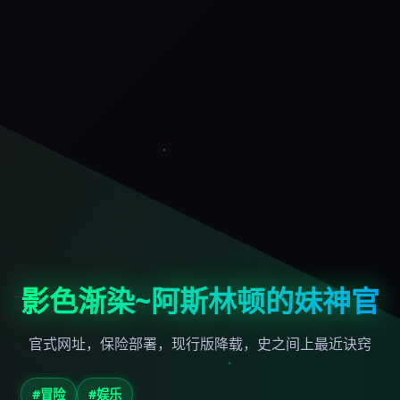
影色渐染~阿斯林顿的妹神官
官式网址，保险部署，现行版降载，史之间上最近诀窍
#冒险
#娱乐