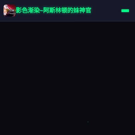
影色渐染~阿斯林顿的妹神官