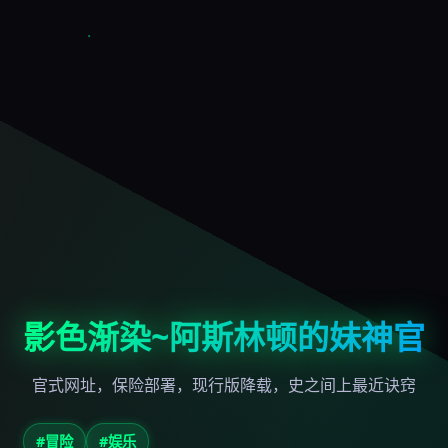
影色渐染~阿斯林顿的妹神官
官式网址，保险部署，现行版降载，史之间上最近诀窍
#冒险
#娱乐