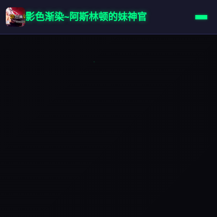
影色渐染~阿斯林顿的妹神官