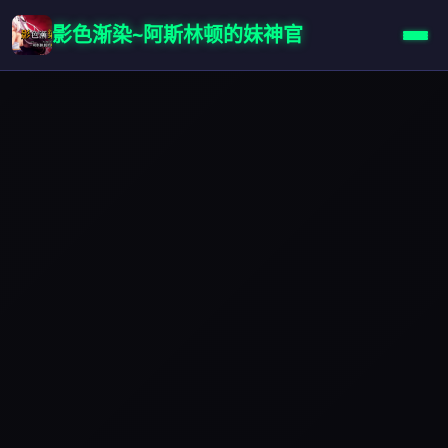
影色渐染~阿斯林顿的妹神官