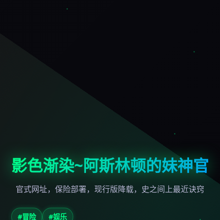
影色渐染~阿斯林顿的妹神官
官式网址，保险部署，现行版降载，史之间上最近诀窍
#冒险
#娱乐